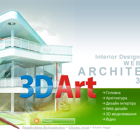
Головна
Архітектура
Дизайн інтер'єру
Web дизайн
3D моделювання
Відео
Дизайн-бюро Водолажского
»
Облако тегов
» bozon higgs