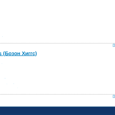
П
 (Бозон Хиггс)
П