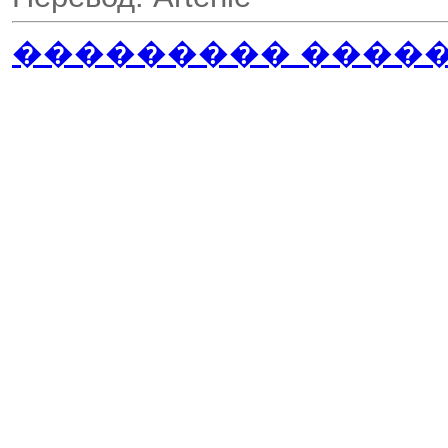
��������� ����